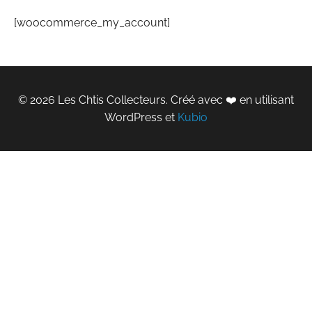
[woocommerce_my_account]
© 2026 Les Chtis Collecteurs. Créé avec ❤️ en utilisant
WordPress et
Kubio