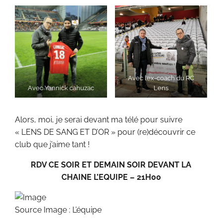
Avec l’ex-coach du RC
Avec Yannick cahuzac
Lens
Alors, moi, je serai devant ma télé pour suivre
« LENS DE SANG ET D’OR » pour (re)découvrir ce
club que j’aime tant !
RDV CE SOIR ET DEMAIN SOIR DEVANT LA
CHAINE L’EQUIPE – 21H00
Source Image : L’équipe