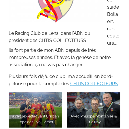
stade
Bolla
ert,
ces
Le Racing Club de Lens, dans l’ADN du
coule
président des CHTIS COLLECTEURS
urs,…
Ils font partie de mon ADN depuis de très
nombreuses années. Et avec la genèse de notre
association, ça ne vas pas changer.
Plusieurs fois déjà, ce club, m’a accueilli en bord-
pelouse pour le compte des
CHTIS COLLECTEURS
Avec l’ex-attaquant Cristian
Avec Philippe Montanier &
Lopez et Cyril Jamet
Eric Roy