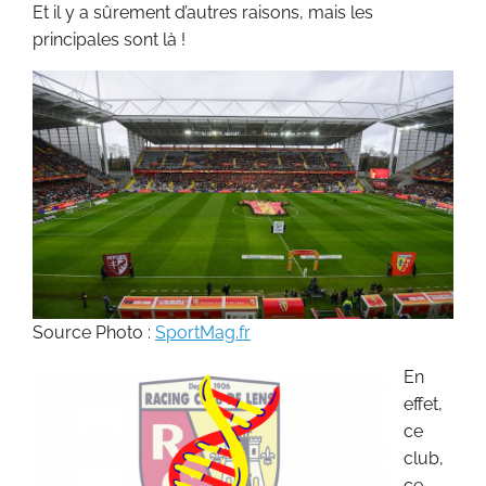
Et il y a sûrement d’autres raisons, mais les
principales sont là !
Source Photo :
SportMag.fr
En
effet,
ce
club,
ce