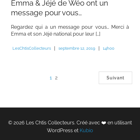
Emma & Jéjé de Wéo ont un
message pour vous…
Regardez qui a un message pour vous… Merci à
Emma et son Jéjé national pour leur […]
|
|
LesChtisCollecteurs
septembre 12, 2019
14h00
1
2
Suivant
© 2026 Les Chtis Collecteurs. Créé avec ❤️ en utilisant
WordPress et
Kubio