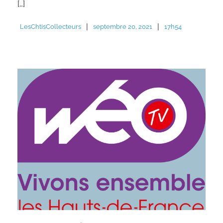
[…]
|
|
LesChtisCollecteurs
septembre 20, 2021
17h54