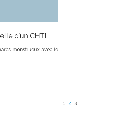
elle d’un CHTI
lmarès monstrueux avec le
1
2
3