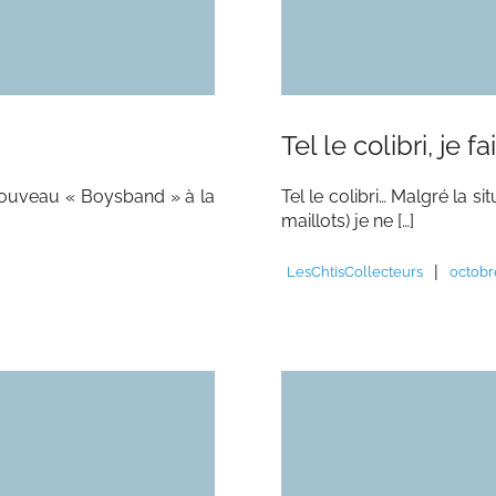
Tel le colibri, je f
nouveau « Boysband » à la
Tel le colibri… Malgré la si
maillots) je ne […]
|
LesChtisCollecteurs
octobr