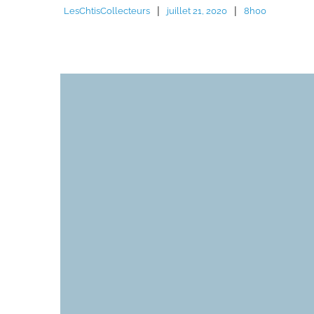
|
|
LesChtisCollecteurs
juillet 21, 2020
8h00