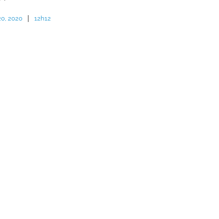
|
 20, 2020
12h12