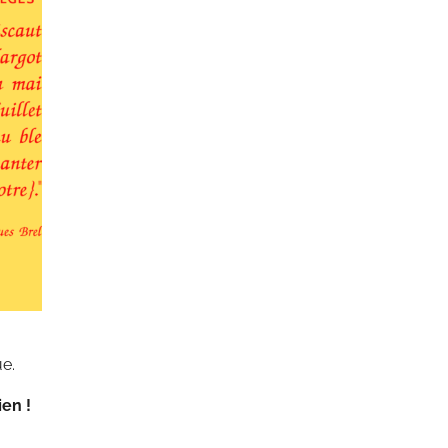
ue.
ien !