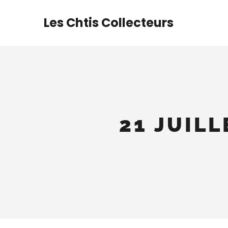
Aller
au
Les Chtis Collecteurs
contenu
21 JUILL