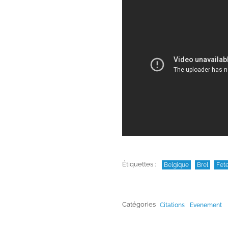
Étiquettes :
Belgique
Brel
Fet
Catégories
Citations
Evenement