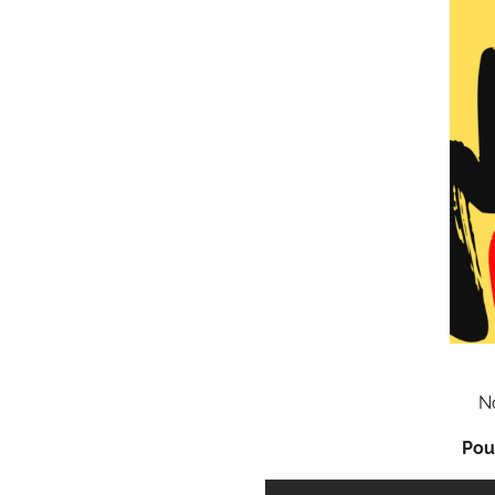
No
Pour