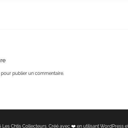
re
pour publier un commentaire.
 Les Chtis Collecteurs. Créé avec ❤️ en utilisant WordPress e